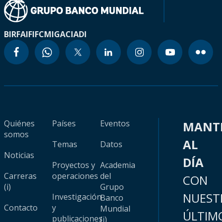
BIRF
AIF
IFC
MIGA
CIADI
Quiénes
Países
Eventos
MANT
somos
AL
Temas
Datos
Noticias
DÍA
Proyectos y
Academia
Carreras
operaciones
del
CON
(i)
Grupo
NUEST
Investigación
Banco
Contacto
y
Mundial
ÚLTIM
publicaciones
(i)