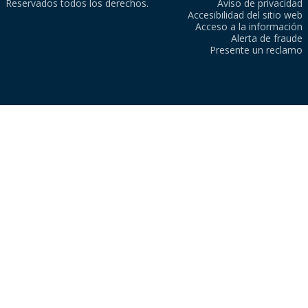
Reservados todos los derechos.
Aviso de privacidad
Accesibilidad del sitio web
Acceso a la información
Alerta de fraude
Presente un reclamo