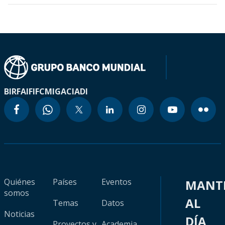
BIRF
AIF
IFC
MIGA
CIADI
Quiénes
Países
Eventos
MANT
somos
AL
Temas
Datos
Noticias
DÍA
Proyectos y
Academia