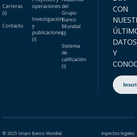
Carreras
operaciones
del
CON
(i)
Grupo
NUEST
Investigación
Banco
Contacto
y
Mundial
ÚLTIM
publicaciones
(i)
(i)
DATOS
Sistema
Y
de
calificación
CONOC
(i)
Inscr
© 2025 Grupo Banco Mundial.
Aspectos legales