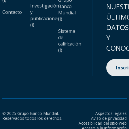
(i)
Grupo
NUEST
Investigación
Banco
Contacto
y
Mundial
ÚLTIM
publicaciones
(i)
(i)
DATOS
Sistema
Y
de
calificación
CONOC
(i)
Inscr
© 2025 Grupo Banco Mundial.
Aspectos legales
Reservados todos los derechos.
Aviso de privacidad
Accesibilidad del sitio web
Acceso a la información