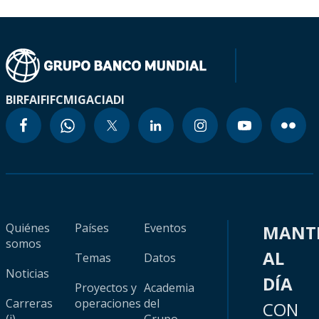
BIRF
AIF
IFC
MIGA
CIADI
Quiénes
Países
Eventos
MANT
somos
AL
Temas
Datos
Noticias
DÍA
Proyectos y
Academia
Carreras
operaciones
del
CON