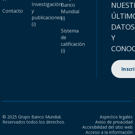
NUEST
Investigación
Banco
Contacto
y
Mundial
ÚLTIM
publicaciones
(i)
(i)
DATOS
Sistema
Y
de
calificación
CONOC
(i)
Inscr
© 2025 Grupo Banco Mundial.
Aspectos legales
Reservados todos los derechos.
Aviso de privacidad
Accesibilidad del sitio web
Acceso a la información