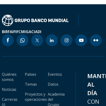
BIRF
AIF
IFC
MIGA
CIADI
Quiénes
Países
Eventos
MANT
somos
AL
Temas
Datos
Noticias
DÍA
Proyectos y
Academia
Carreras
operaciones
del
CON
(i)
Grupo