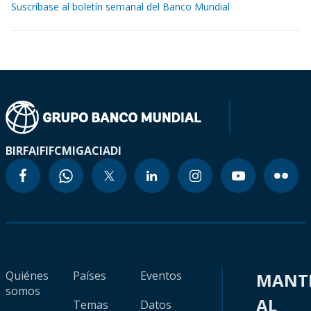
Suscríbase al boletín semanal del Banco Mundial
BIRF
AIF
IFC
MIGA
CIADI
Quiénes
Países
Eventos
MANT
somos
AL
Temas
Datos