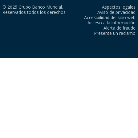
© 2025 Grupo Banco Mundial.
Aspectos legales
Reservados todos los derechos.
Aviso de privacidad
Accesibilidad del sitio web
Acceso a la información
Alerta de fraude
Presente un reclamo