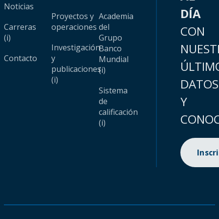
Noticias
DÍA
Proyectos y
Academia
Carreras
operaciones
del
CON
(i)
Grupo
NUEST
Investigación
Banco
Contacto
y
Mundial
ÚLTIM
publicaciones
(i)
(i)
DATOS
Sistema
Y
de
calificación
CONOC
(i)
Inscr