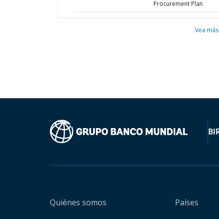
Procurement Plan
Vea más
BI
Quiénes somos
Países