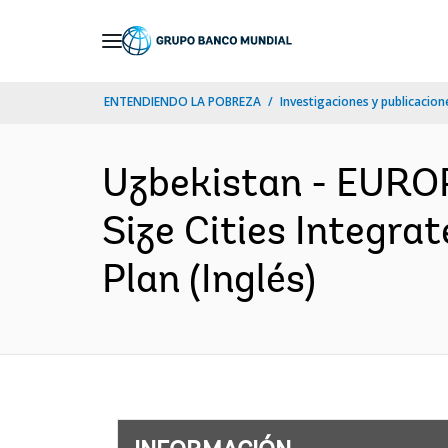
Skip
to
Main
ENTENDIENDO LA POBREZA
Investigaciones y publicacione
Navigation
Uzbekistan - EUR
Size Cities Integr
Plan (Inglés)