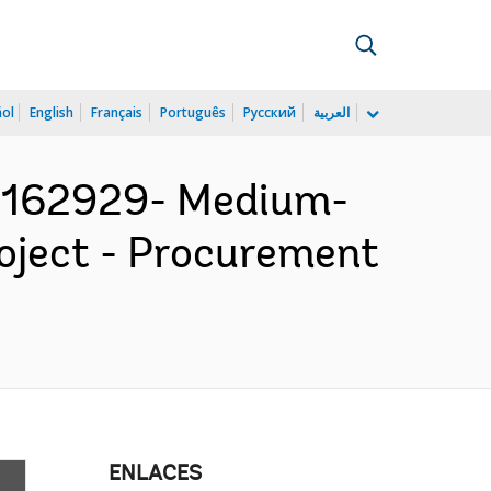
ñol
English
Français
Português
Русский
العربية
P162929- Medium-
oject - Procurement
ENLACES