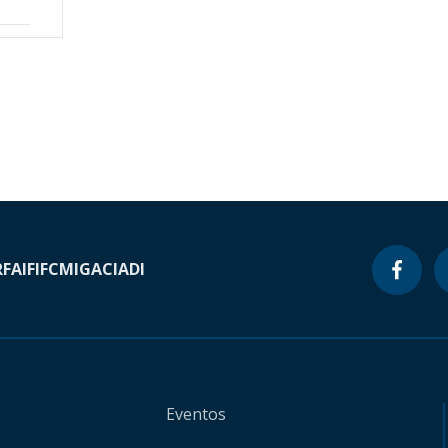
RF
AIF
IFC
MIGA
CIADI
Eventos