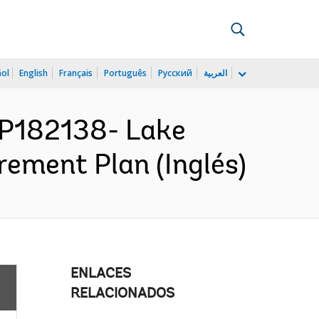
ñol
English
Français
Português
Русский
العربية
P182138- Lake
ement Plan (Inglés)
ENLACES
RELACIONADOS