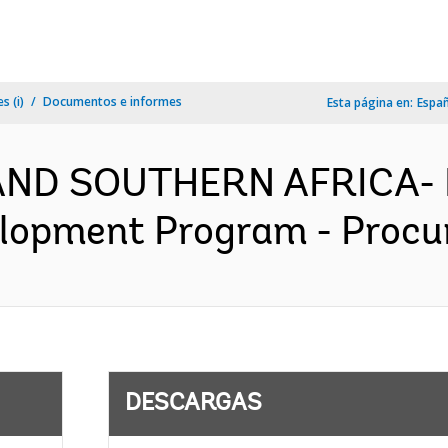
s (i)
Documentos e informes
Esta página en:
Espa
AND SOUTHERN AFRICA- 
elopment Program - Procur
DESCARGAS