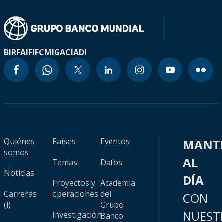
BIRF
AIF
IFC
MIGA
CIADI
Quiénes
Países
Eventos
MANT
somos
AL
Temas
Datos
Noticias
DÍA
Proyectos y
Academia
Carreras
operaciones
del
CON
(i)
Grupo
NUEST
Investigación
Banco