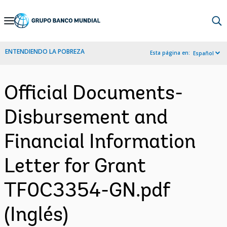
Skip
to
Main
ENTENDIENDO LA POBREZA
Esta página en:
Español
Navigation
Official Documents-
Disbursement and
Financial Information
Letter for Grant
TF0C3354-GN.pdf
(Inglés)