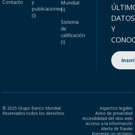
Contacto
y
Mundial
ÚLTIM
publicaciones
(i)
(i)
DATOS
Sistema
Y
de
calificación
CONOC
(i)
Inscr
© 2025 Grupo Banco Mundial.
Aspectos legales
Reservados todos los derechos.
Aviso de privacidad
Accesibilidad del sitio web
Acceso a la información
Alerta de fraude
Presente un reclamo