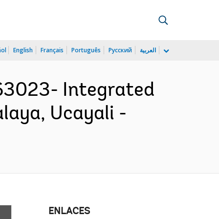
ñol
English
Français
Português
Русский
العربية
3023- Integrated
laya, Ucayali -
ENLACES