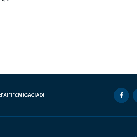
RF
AIF
IFC
MIGA
CIADI