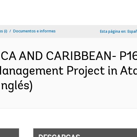
s (i)
Documentos e informes
Esta página en:
Espa
ICA AND CARIBBEAN- P16
anagement Project in Ata
nglés)