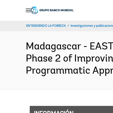
Skip
to
Main
ENTENDIENDO LA POBREZA
Investigaciones y publicacione
Navigation
Madagascar - EAS
Phase 2 of Improvi
Programmatic Appro