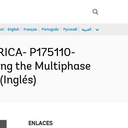
ñol
English
Français
Português
Русский
العربية
ICA- P175110-
ing the Multiphase
Inglés)
ENLACES