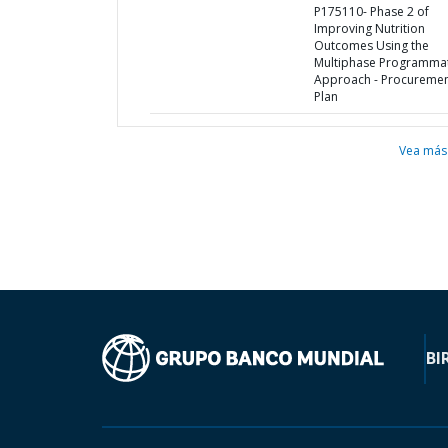
P175110- Phase 2 of
Improving Nutrition
Outcomes Using the
Multiphase Programmat
Approach - Procureme
Plan
Vea más
BI