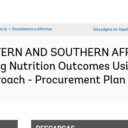
s (i)
Documentos e informes
Esta página en:
Espa
TERN AND SOUTHERN AFR
ng Nutrition Outcomes Us
ach - Procurement Plan (