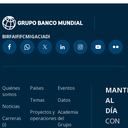
BIRF
AIF
IFC
MIGA
CIADI
Quiénes
Países
Eventos
MANT
somos
AL
Temas
Datos
Noticias
DÍA
Proyectos y
Academia
Carreras
operaciones
del
CON
(i)
Grupo