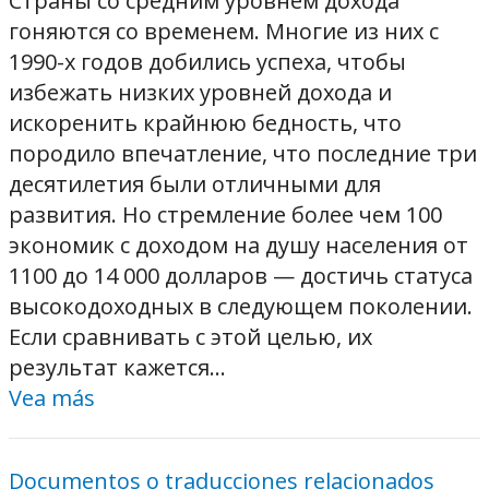
Страны со средним уровнем дохода
гоняются со временем. Многие из них с
1990-х годов добились успеха, чтобы
избежать низких уровней дохода и
искоренить крайнюю бедность, что
породило впечатление, что последние три
десятилетия были отличными для
развития. Но стремление более чем 100
экономик с доходом на душу населения от
1100 до 14 000 долларов — достичь статуса
высокодоходных в следующем поколении.
Если сравнивать с этой целью, их
результат кажется...
Vea más
Documentos o traducciones relacionados