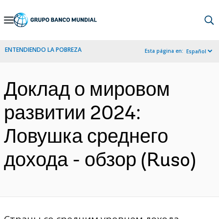
Skip
to
Main
ENTENDIENDO LA POBREZA
Esta página en:
Español
Navigation
Доклад о мировом
развитии 2024:
Ловушка среднего
дохода - обзор (Ruso)