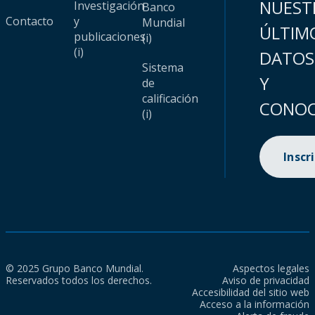
NUEST
Investigación
Banco
Contacto
y
Mundial
ÚLTIM
publicaciones
(i)
(i)
DATOS
Sistema
Y
de
calificación
CONOC
(i)
Inscr
© 2025 Grupo Banco Mundial.
Aspectos legales
Reservados todos los derechos.
Aviso de privacidad
Accesibilidad del sitio web
Acceso a la información