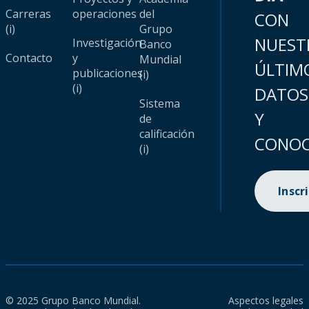
Carreras
operaciones
del
CON
(i)
Grupo
NUEST
Investigación
Banco
Contacto
y
Mundial
ÚLTIM
publicaciones
(i)
(i)
DATOS
Sistema
Y
de
calificación
CONOC
(i)
Inscr
© 2025 Grupo Banco Mundial.
Aspectos legales