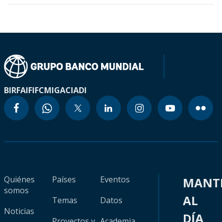
BIRF
AIF
IFC
MIGA
CIADI
Quiénes
Países
Eventos
MANT
somos
AL
Temas
Datos
Noticias
DÍA
Proyectos y
Academia