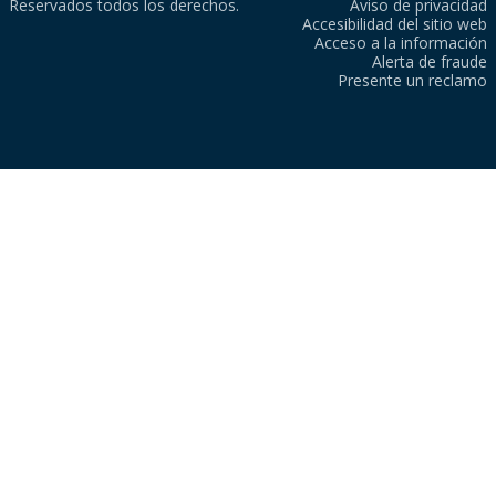
Reservados todos los derechos.
Aviso de privacidad
Accesibilidad del sitio web
Acceso a la información
Alerta de fraude
Presente un reclamo