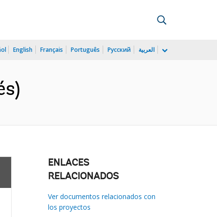
ñol
English
Français
Português
Русский
العربية
és)
ENLACES
RELACIONADOS
Ver documentos relacionados con
los proyectos