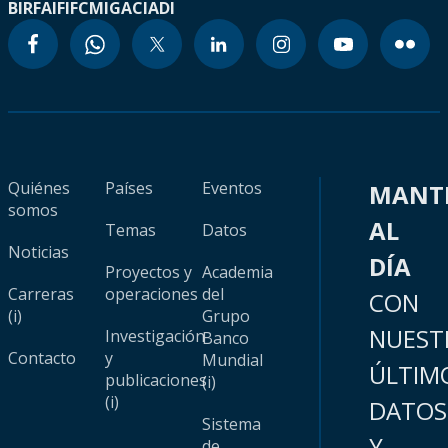
BIRF
AIF
IFC
MIGA
CIADI
Quiénes
Países
Eventos
MANT
somos
AL
Temas
Datos
Noticias
DÍA
Proyectos y
Academia
Carreras
operaciones
del
CON
(i)
Grupo
NUEST
Investigación
Banco
Contacto
y
Mundial
ÚLTIM
publicaciones
(i)
(i)
DATOS
Sistema
Y
de