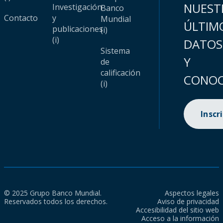
NUEST
Investigación
Banco
Contacto
y
Mundial
ÚLTIM
publicaciones
(i)
(i)
DATOS
Sistema
Y
de
calificación
CONOC
(i)
Inscr
© 2025 Grupo Banco Mundial.
Aspectos legales
Reservados todos los derechos.
Aviso de privacidad
Accesibilidad del sitio web
Acceso a la información