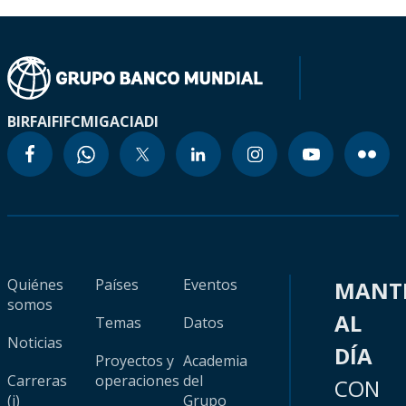
BIRF
AIF
IFC
MIGA
CIADI
Quiénes
Países
Eventos
MANT
somos
AL
Temas
Datos
Noticias
DÍA
Proyectos y
Academia
Carreras
operaciones
del
CON
(i)
Grupo