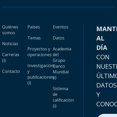
Quiénes
Países
Eventos
MANT
somos
AL
Temas
Datos
Noticias
DÍA
Proyectos y
Academia
Carreras
operaciones
del
CON
(i)
Grupo
NUEST
Investigación
Banco
Contacto
y
Mundial
ÚLTIM
publicaciones
(i)
(i)
DATOS
Sistema
Y
de
calificación
CONOC
(i)