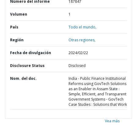
Número del informe
187847
Volumen
1
País
Todo el mundo,
Región
Otras regiones,
Fecha de divulgación
2024/02/22
Disclosure Status
Disclosed
Nom. del doc.
India - Public Finance Institutional
Reforms using GovTech Solutions
as an Enabler in Assam State :
Simple, Efficient, and Transparent
Government Systems - GovTech
Case Studies : Solutions that Work
Vea más