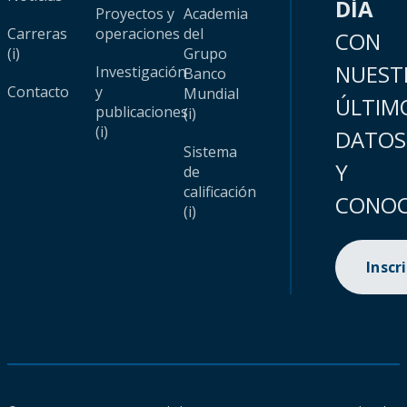
DÍA
Proyectos y
Academia
Carreras
operaciones
del
CON
(i)
Grupo
NUEST
Investigación
Banco
Contacto
y
Mundial
ÚLTIM
publicaciones
(i)
(i)
DATOS
Sistema
Y
de
calificación
CONOC
(i)
Inscr