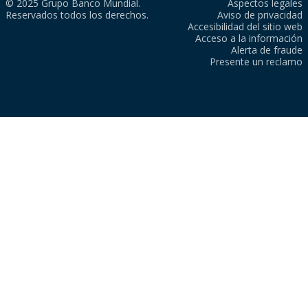
© 2025 Grupo Banco Mundial.
Aspectos legales
Reservados todos los derechos.
Aviso de privacidad
Accesibilidad del sitio web
Acceso a la información
Alerta de fraude
Presente un reclamo