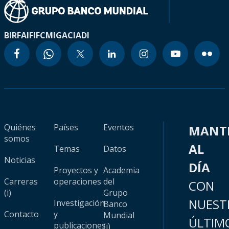
BIRF
AIF
IFC
MIGA
CIADI
Quiénes
Países
Eventos
MANT
somos
AL
Temas
Datos
Noticias
DÍA
Proyectos y
Academia
Carreras
operaciones
del
CON
(i)
Grupo
NUEST
Investigación
Banco
Contacto
y
Mundial
ÚLTIM
publicaciones
(i)