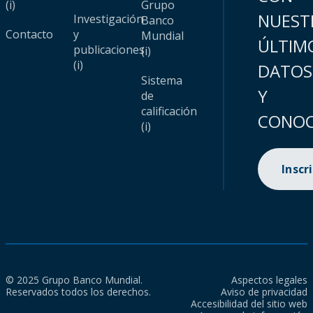
(i)
Grupo
NUEST
Investigación
Banco
Contacto
y
Mundial
ÚLTIM
publicaciones
(i)
(i)
DATOS
Sistema
Y
de
calificación
CONOC
(i)
Inscr
© 2025 Grupo Banco Mundial.
Aspectos legales
Reservados todos los derechos.
Aviso de privacidad
Accesibilidad del sitio web