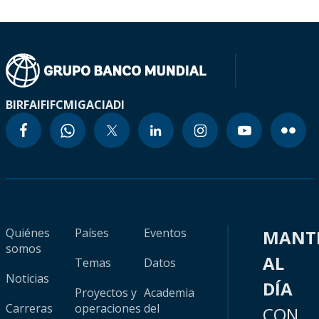
BIRF
AIF
IFC
MIGA
CIADI
Quiénes
Países
Eventos
MANT
somos
AL
Temas
Datos
Noticias
DÍA
Proyectos y
Academia
Carreras
operaciones
del
CON