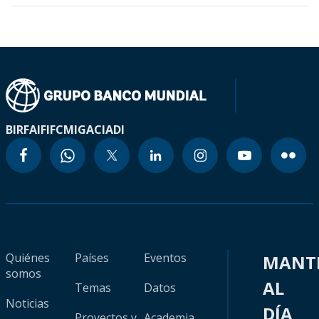
BIRF
AIF
IFC
MIGA
CIADI
Quiénes
Países
Eventos
MANT
somos
AL
Temas
Datos
Noticias
DÍA
Proyectos y
Academia