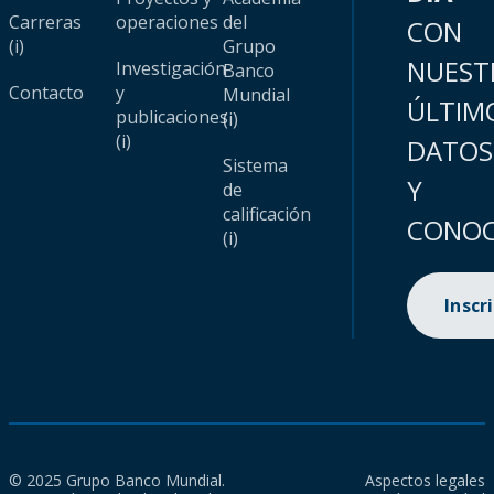
Carreras
operaciones
del
CON
(i)
Grupo
NUEST
Investigación
Banco
Contacto
y
Mundial
ÚLTIM
publicaciones
(i)
(i)
DATOS
Sistema
Y
de
calificación
CONOC
(i)
Inscr
© 2025 Grupo Banco Mundial.
Aspectos legales