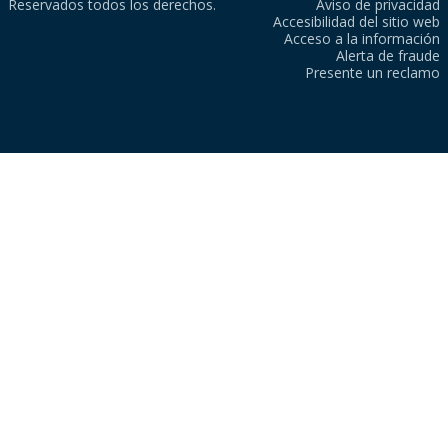
Reservados todos los derechos.
Aviso de privacidad
Accesibilidad del sitio web
Acceso a la información
Alerta de fraude
Presente un reclamo