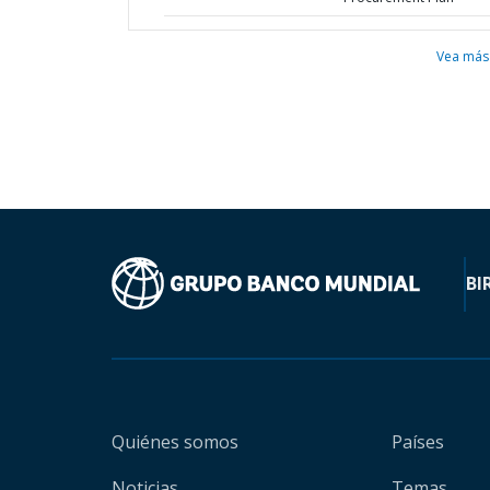
Vea más
BI
Quiénes somos
Países
Noticias
Temas