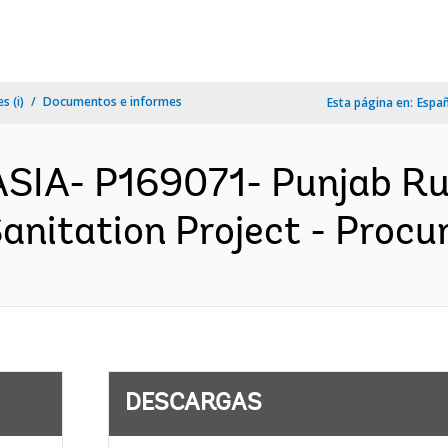
s (i)
Documentos e informes
Esta página en:
Espa
SIA- P169071- Punjab Ru
nitation Project - Procur
DESCARGAS