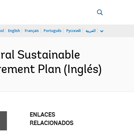
ñol
English
Français
Português
Русский
العربية
ral Sustainable
ement Plan (Inglés)
ENLACES
RELACIONADOS