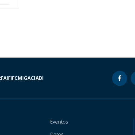
RF
AIF
IFC
MIGA
CIADI
Eventos
Datos