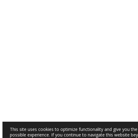
This site uses cookies to optimize functionality and give you the
possible experience. If you continue to navigate this website be