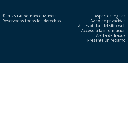
© 2025 Grupo Banco Mundial.
Aspectos legales
Reservados todos los derechos.
Aviso de privacidad
Accesibilidad del sitio web
Acceso a la información
Alerta de fraude
Presente un reclamo