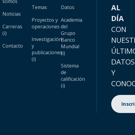
somos
AL
Temas
Datos
Noticias
DÍA
Proyectos y
Academia
Carreras
operaciones
del
CON
(i)
Grupo
NUEST
Investigación
Banco
Contacto
y
Mundial
ÚLTIM
publicaciones
(i)
(i)
DATOS
Sistema
Y
de
calificación
CONOC
(i)
Inscr