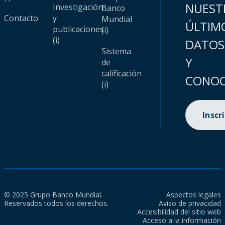
NUEST
Investigación
Banco
Contacto
y
Mundial
ÚLTIM
publicaciones
(i)
(i)
DATOS
Sistema
Y
de
calificación
CONOC
(i)
Inscr
© 2025 Grupo Banco Mundial.
Aspectos legales
Reservados todos los derechos.
Aviso de privacidad
Accesibilidad del sitio web
Acceso a la información