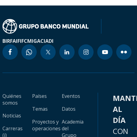
BIRF
AIF
IFC
MIGA
CIADI
Quiénes
Países
Eventos
MANT
somos
AL
Temas
Datos
Noticias
DÍA
Proyectos y
Academia
Carreras
operaciones
del
CON
(i)
Grupo