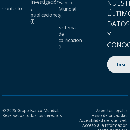
NUEST
Investigación
Banco
Contacto
y
Mundial
ÚLTIM
publicaciones
(i)
(i)
DATOS
Sistema
Y
de
calificación
CONOC
(i)
Inscr
© 2025 Grupo Banco Mundial.
Aspectos legales
Reservados todos los derechos.
Aviso de privacidad
Accesibilidad del sitio web
Acceso a la información