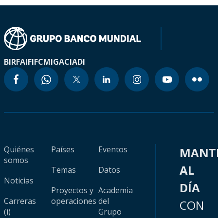
BIRF
AIF
IFC
MIGA
CIADI
Quiénes
Países
Eventos
MANT
somos
AL
Temas
Datos
Noticias
DÍA
Proyectos y
Academia
Carreras
operaciones
del
CON
(i)
Grupo