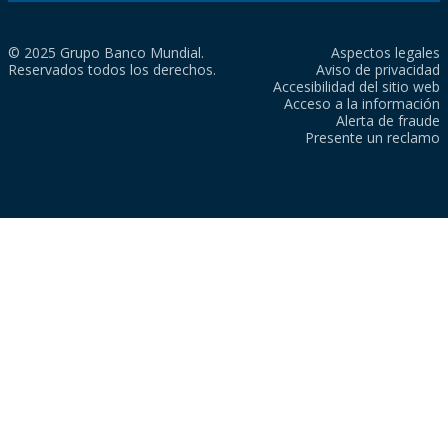
© 2025 Grupo Banco Mundial.
Aspectos legales
Reservados todos los derechos.
Aviso de privacidad
Accesibilidad del sitio web
Acceso a la información
Alerta de fraude
Presente un reclamo