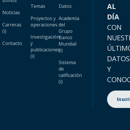
somos
AL
Temas
Datos
Noticias
DÍA
Proyectos y
Academia
Carreras
operaciones
del
CON
(i)
Grupo
NUEST
Investigación
Banco
Contacto
y
Mundial
ÚLTIM
publicaciones
(i)
(i)
DATOS
Sistema
Y
de
calificación
CONOC
(i)
Inscr