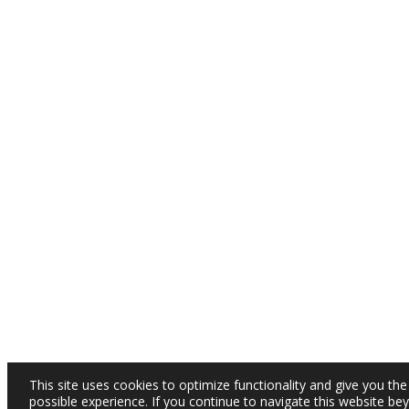
This site uses cookies to optimize functionality and give you the
possible experience. If you continue to navigate this website be