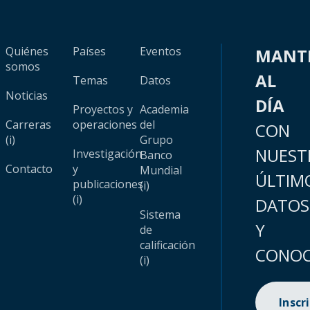
Quiénes
Países
Eventos
MANT
somos
AL
Temas
Datos
Noticias
DÍA
Proyectos y
Academia
Carreras
operaciones
del
CON
(i)
Grupo
NUEST
Investigación
Banco
Contacto
y
Mundial
ÚLTIM
publicaciones
(i)
(i)
DATOS
Sistema
Y
de
calificación
CONOC
(i)
Inscr