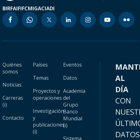
BIRF
AIF
IFC
MIGA
CIADI
Quiénes
Países
Eventos
MANT
somos
AL
Temas
Datos
Noticias
DÍA
Proyectos y
Academia
Carreras
operaciones
del
CON
(i)
Grupo
NUEST
Investigación
Banco
Contacto
y
Mundial
ÚLTIM
publicaciones
(i)
(i)
DATOS
Sistema