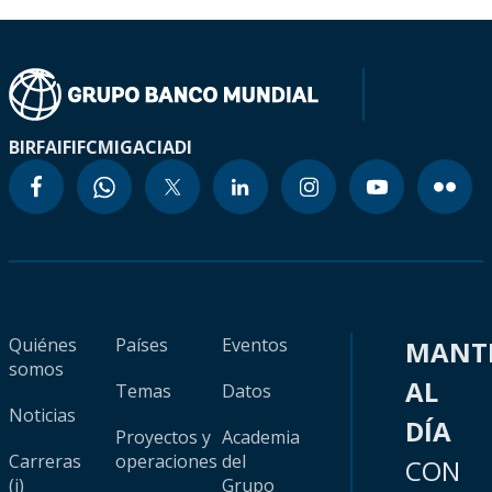
BIRF
AIF
IFC
MIGA
CIADI
Quiénes
Países
Eventos
MANT
somos
AL
Temas
Datos
Noticias
DÍA
Proyectos y
Academia
Carreras
operaciones
del
CON
(i)
Grupo