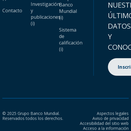
NUEST
Investigación
Banco
Contacto
y
Mundial
ÚLTIM
publicaciones
(i)
(i)
DATOS
Sistema
Y
de
calificación
CONOC
(i)
Inscr
© 2025 Grupo Banco Mundial.
Aspectos legales
Reservados todos los derechos.
Aviso de privacidad
Accesibilidad del sitio web
Acceso a la información