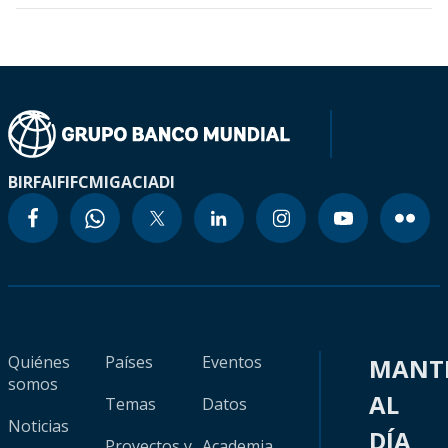
BIRF
AIF
IFC
MIGA
CIADI
Quiénes
Países
Eventos
MANT
somos
AL
Temas
Datos
Noticias
DÍA
Proyectos y
Academia