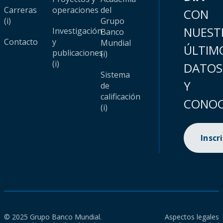
Carreras
operaciones
del
CON
(i)
Grupo
NUEST
Investigación
Banco
Contacto
y
Mundial
ÚLTIM
publicaciones
(i)
(i)
DATOS
Sistema
Y
de
calificación
CONOC
(i)
Inscr
© 2025 Grupo Banco Mundial.
Aspectos legales