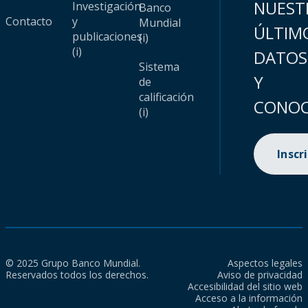
NUEST
Investigación
Banco
Contacto
y
Mundial
ÚLTIM
publicaciones
(i)
(i)
DATOS
Sistema
Y
de
calificación
CONOC
(i)
Inscr
© 2025 Grupo Banco Mundial.
Aspectos legales
Reservados todos los derechos.
Aviso de privacidad
Accesibilidad del sitio web
Acceso a la información