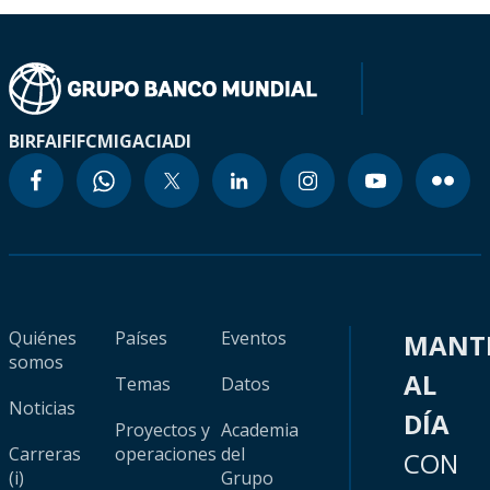
BIRF
AIF
IFC
MIGA
CIADI
Quiénes
Países
Eventos
MANT
somos
AL
Temas
Datos
Noticias
DÍA
Proyectos y
Academia
Carreras
operaciones
del
CON
(i)
Grupo