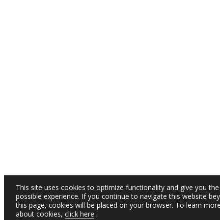
This site uses cookies to optimize functionality and give you the
possible experience. If you continue to navigate this website be
this page, cookies will be placed on your browser. To learn mor
about cookies,
click here
.