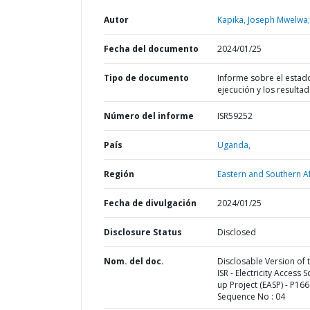
Autor
Kapika, Joseph Mwelwa;
Fecha del documento
2024/01/25
Tipo de documento
Informe sobre el estad
ejecución y los resulta
Número del informe
ISR59252
País
Uganda,
Región
Eastern and Southern Af
Fecha de divulgación
2024/01/25
Disclosure Status
Disclosed
Nom. del doc.
Disclosable Version of 
ISR - Electricity Access S
up Project (EASP) - P166
Sequence No : 04