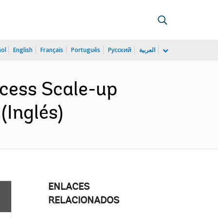
ñol
English
Français
Português
Русский
العربية
ccess Scale-up
(Inglés)
ENLACES
RELACIONADOS