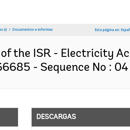
s (i)
Documentos e informes
Esta página en:
Espa
of the ISR - Electricity A
66685 - Sequence No : 04 
DESCARGAS