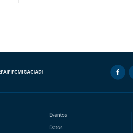
RF
AIF
IFC
MIGA
CIADI
Eventos
Datos