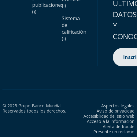
ÚLTIM
publicaciones
(i)
(i)
DATOS
Sistema
Y
de
calificación
CONOC
(i)
Inscr
© 2025 Grupo Banco Mundial.
Aspectos legales
Reservados todos los derechos.
Aviso de privacidad
Accesibilidad del sitio web
Acceso a la información
Alerta de fraude
Presente un reclamo