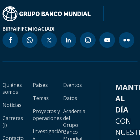
BIRF
AIF
IFC
MIGA
CIADI
Quiénes
Países
Eventos
MANT
somos
AL
Temas
Datos
Noticias
DÍA
Proyectos y
Academia
Carreras
operaciones
del
CON
(i)
Grupo
NUEST
Investigación
Banco
Contacto
y
Mundial