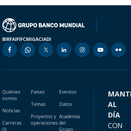
BIRF
AIF
IFC
MIGA
CIADI
Quiénes
Países
Eventos
MANT
somos
AL
Temas
Datos
Noticias
DÍA
Proyectos y
Academia
Carreras
operaciones
del
CON
(i)
Grupo