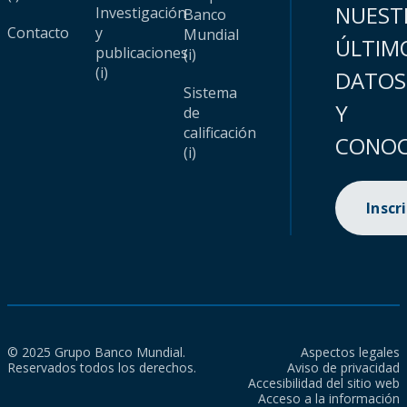
NUEST
Investigación
Banco
Contacto
y
Mundial
ÚLTIM
publicaciones
(i)
(i)
DATOS
Sistema
Y
de
calificación
CONOC
(i)
Inscr
© 2025 Grupo Banco Mundial.
Aspectos legales
Reservados todos los derechos.
Aviso de privacidad
Accesibilidad del sitio web
Acceso a la información