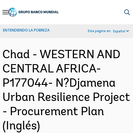
Skip
to
Main
ENTENDIENDO LA POBREZA
Esta página en:
Español
Navigation
Chad - WESTERN AND
CENTRAL AFRICA-
P177044- N?Djamena
Urban Resilience Project
- Procurement Plan
(Inglés)