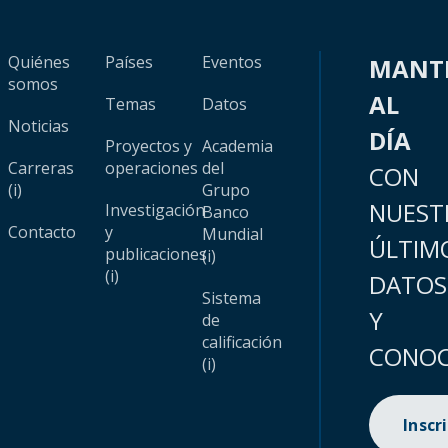
Quiénes
Países
Eventos
MANT
somos
AL
Temas
Datos
Noticias
DÍA
Proyectos y
Academia
Carreras
operaciones
del
CON
(i)
Grupo
NUEST
Investigación
Banco
Contacto
y
Mundial
ÚLTIM
publicaciones
(i)
(i)
DATOS
Sistema
Y
de
calificación
CONOC
(i)
Inscr