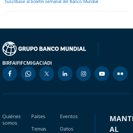
Suscríbase al boletín semanal del Banco Mundial
BIRF
AIF
IFC
MIGA
CIADI
Quiénes
Países
Eventos
MANT
somos
AL
Temas
Datos