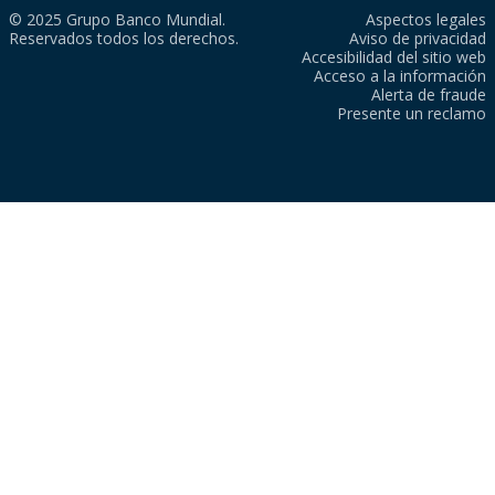
© 2025 Grupo Banco Mundial.
Aspectos legales
Reservados todos los derechos.
Aviso de privacidad
Accesibilidad del sitio web
Acceso a la información
Alerta de fraude
Presente un reclamo