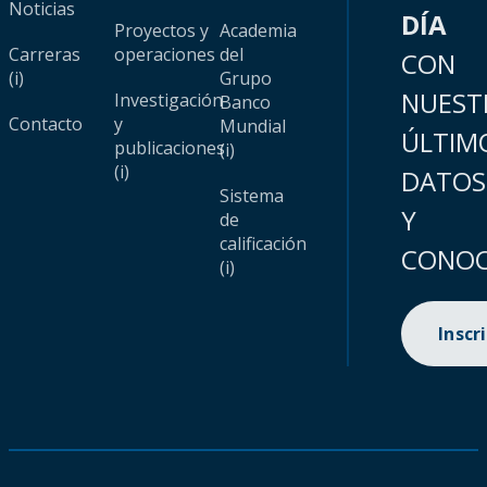
Noticias
DÍA
Proyectos y
Academia
Carreras
operaciones
del
CON
(i)
Grupo
NUEST
Investigación
Banco
Contacto
y
Mundial
ÚLTIM
publicaciones
(i)
(i)
DATOS
Sistema
Y
de
calificación
CONOC
(i)
Inscr