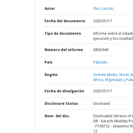
Autor
Flor, Lincoln;
Fecha del documento
2025/01/17
Tipo de documento
Informe sobre el estad
ejecución y los resulta
Número del informe
ISR02949
País
Pakistán,
Región
Oriente Medio, Norte d
África, Afganistán y Pak
Fecha de divulgación
2025/01/17
Disclosure Status
Disclosed
Nom. del doc.
Disclosable Version of 
ISR - Karachi Mobility Pr
- P166732 - Sequence N
12