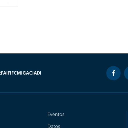
RF
AIF
IFC
MIGA
CIADI
Eventos
Datos