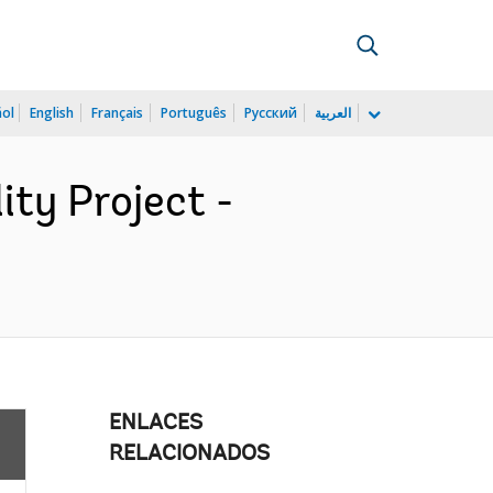
ñol
English
Français
Português
Русский
العربية
ity Project -
ENLACES
RELACIONADOS