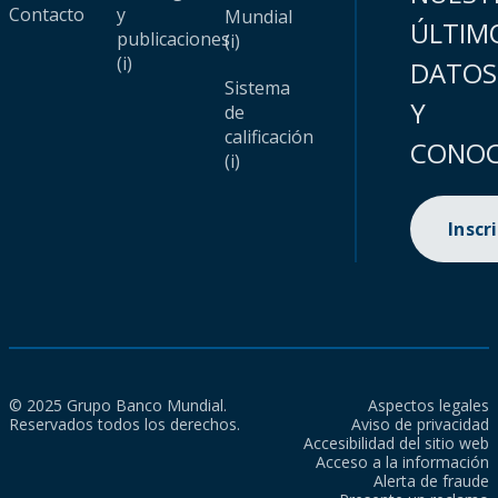
Contacto
y
Mundial
ÚLTIM
publicaciones
(i)
(i)
DATOS
Sistema
Y
de
calificación
CONOC
(i)
Inscr
© 2025 Grupo Banco Mundial.
Aspectos legales
Reservados todos los derechos.
Aviso de privacidad
Accesibilidad del sitio web
Acceso a la información
Alerta de fraude