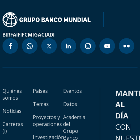
BIRF
AIF
IFC
MIGA
CIADI
Quiénes
Países
Eventos
MANT
somos
AL
Temas
Datos
Noticias
DÍA
Proyectos y
Academia
Carreras
operaciones
del
CON
(i)
Grupo
NUEST
Investigación
Banco