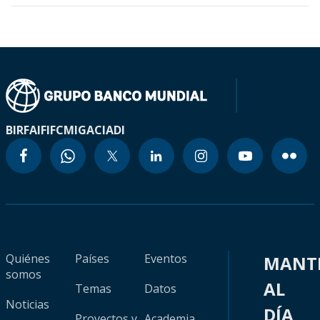
BIRF
AIF
IFC
MIGA
CIADI
Quiénes
Países
Eventos
MANT
somos
AL
Temas
Datos
Noticias
DÍA
Proyectos y
Academia