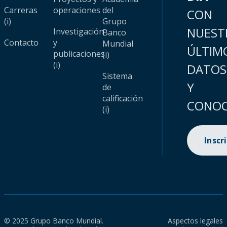
Carreras
operaciones
del
CON
(i)
Grupo
NUEST
Investigación
Banco
Contacto
y
Mundial
ÚLTIM
publicaciones
(i)
(i)
DATOS
Sistema
Y
de
calificación
CONOC
(i)
Inscr
© 2025 Grupo Banco Mundial.
Aspectos legales