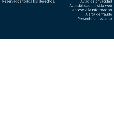
Reservados todos los derechos.
Aviso de privacidad
Accesibilidad del sitio web
Acceso a la información
Alerta de fraude
Presente un reclamo