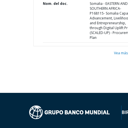
Nom. del doc.
Somalia - EASTERN AND
SOUTHERN AFRICA-
P168115- Somalia Capa
Advancement, Liveliho
and Entrepreneurship,
through Digital Uplift P
(SCALED-UP) - Procure
Plan
Vea más
BI