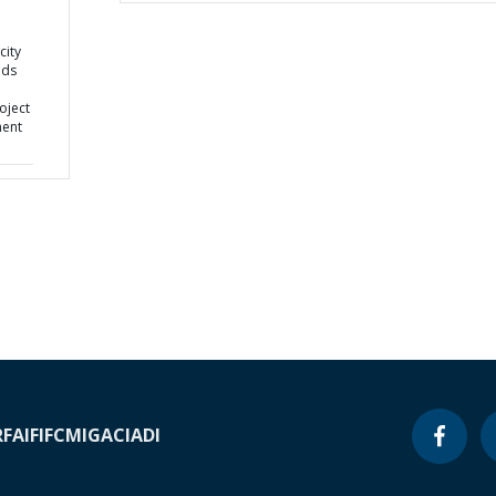
city
ods
roject
ment
RF
AIF
IFC
MIGA
CIADI