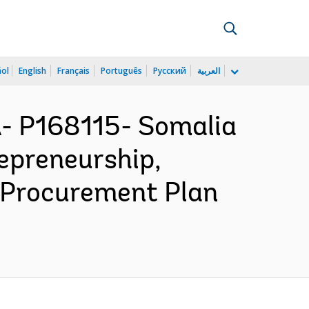
ñol
English
Français
Português
Русский
العربية
 P168115- Somalia
epreneurship,
- Procurement Plan