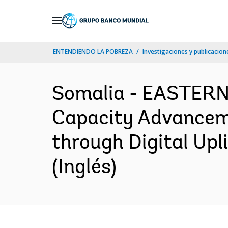
Skip
to
Main
ENTENDIENDO LA POBREZA
Investigaciones y publicacione
Navigation
Somalia - EASTER
Capacity Advanceme
through Digital Upl
(Inglés)