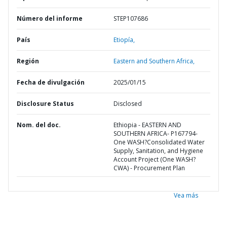
Número del informe
STEP107686
País
Etiopía,
Región
Eastern and Southern Africa,
Fecha de divulgación
2025/01/15
Disclosure Status
Disclosed
Nom. del doc.
Ethiopia - EASTERN AND
SOUTHERN AFRICA- P167794-
One WASH?Consolidated Water
Supply, Sanitation, and Hygiene
Account Project (One WASH?
CWA) - Procurement Plan
Vea más