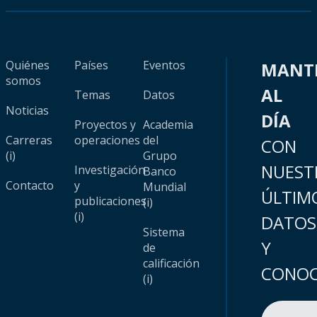
Quiénes
Países
Eventos
MANT
somos
AL
Temas
Datos
Noticias
DÍA
Proyectos y
Academia
Carreras
operaciones
del
CON
(i)
Grupo
NUEST
Investigación
Banco
Contacto
y
Mundial
ÚLTIM
publicaciones
(i)
(i)
DATOS
Sistema
Y
de
calificación
CONOC
(i)