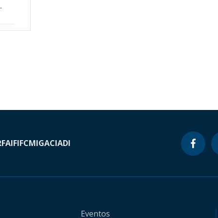
-
RF
AIF
IFC
MIGA
CIADI
Eventos