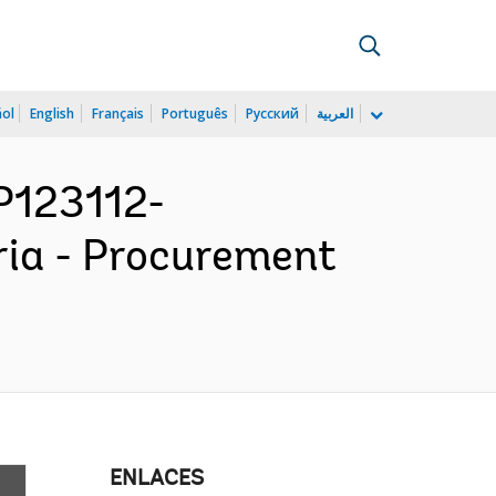
ñol
English
Français
Português
Русский
العربية
P123112-
ria - Procurement
ENLACES