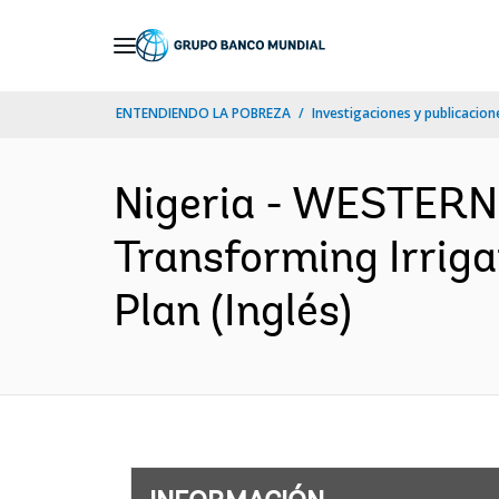
Skip
to
Main
ENTENDIENDO LA POBREZA
Investigaciones y publicacione
Navigation
Nigeria - WESTER
Transforming Irrig
Plan (Inglés)