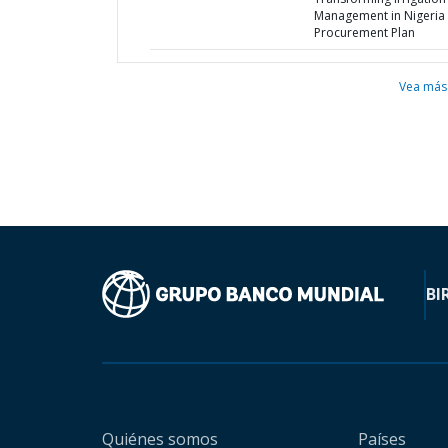
Management in Nigeria 
Procurement Plan
Vea más
BI
Quiénes somos
Países