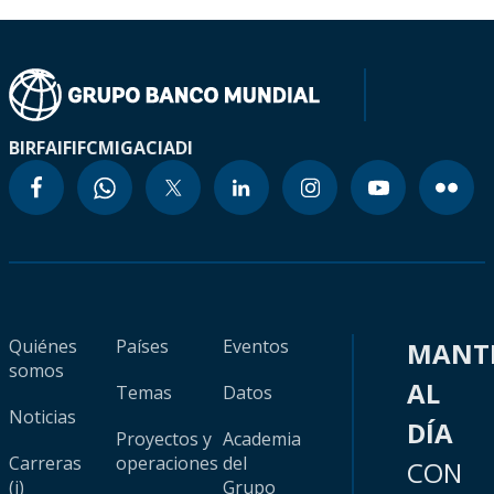
BIRF
AIF
IFC
MIGA
CIADI
Quiénes
Países
Eventos
MANT
somos
AL
Temas
Datos
Noticias
DÍA
Proyectos y
Academia
Carreras
operaciones
del
CON
(i)
Grupo