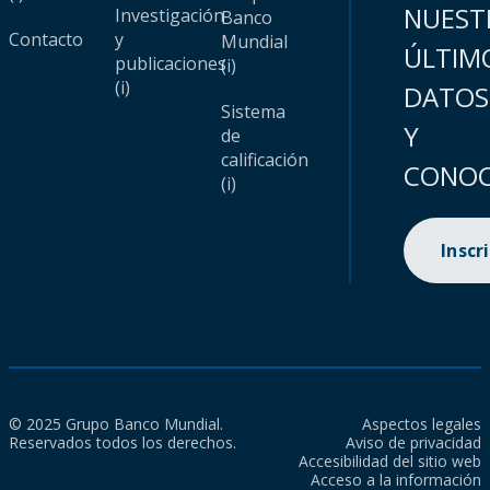
NUEST
Investigación
Banco
Contacto
y
Mundial
ÚLTIM
publicaciones
(i)
(i)
DATOS
Sistema
Y
de
calificación
CONOC
(i)
Inscr
© 2025 Grupo Banco Mundial.
Aspectos legales
Reservados todos los derechos.
Aviso de privacidad
Accesibilidad del sitio web
Acceso a la información