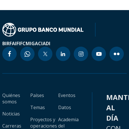
BIRF
AIF
IFC
MIGA
CIADI
Quiénes
Países
Eventos
MANT
somos
AL
Temas
Datos
Noticias
DÍA
Proyectos y
Academia
Carreras
operaciones
del
CON