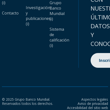
(i)
Grupo
NUEST
Investigación
Banco
Contacto
y
Mundial
ÚLTIM
publicaciones
(i)
(i)
DATOS
Sistema
Y
de
calificación
CONOC
(i)
Inscr
© 2025 Grupo Banco Mundial.
Aspectos legales
Reservados todos los derechos.
Aviso de privacidad
Accesibilidad del sitio web