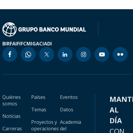
BIRF
AIF
IFC
MIGA
CIADI
Quiénes
Países
Eventos
MANT
somos
AL
Temas
Datos
Noticias
DÍA
Proyectos y
Academia
Carreras
operaciones
del
CON