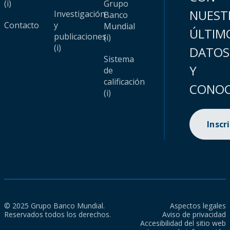
(i)
Grupo
NUEST
Investigación
Banco
Contacto
y
Mundial
ÚLTIM
publicaciones
(i)
(i)
DATOS
Sistema
Y
de
calificación
CONOC
(i)
Inscr
© 2025 Grupo Banco Mundial.
Aspectos legales
Reservados todos los derechos.
Aviso de privacidad
Accesibilidad del sitio web