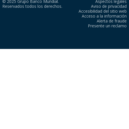
© 2025 Grupo Banco Mundial.
Aspectos legales
Reservados todos los derechos.
Aviso de privacidad
Accesibilidad del sitio web
Acceso a la información
Alerta de fraude
Presente un reclamo