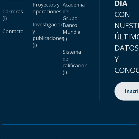
DÍA
Proyectos y
Academia
Carreras
operaciones
del
CON
(i)
Grupo
NUEST
Investigación
Banco
Contacto
y
Mundial
ÚLTIM
publicaciones
(i)
(i)
DATOS
Sistema
Y
de
calificación
CONOC
(i)
Inscr