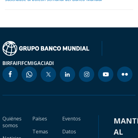
BIRF
AIF
IFC
MIGA
CIADI
Quiénes
Países
Eventos
MANT
somos
AL
Temas
Datos