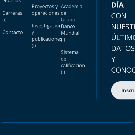
Noticias
DÍA
Proyectos y
Academia
Carreras
operaciones
del
CON
(i)
Grupo
NUEST
Investigación
Banco
Contacto
y
Mundial
ÚLTIM
publicaciones
(i)
(i)
DATOS
Sistema
Y
de
calificación
CONOC
(i)
Inscr