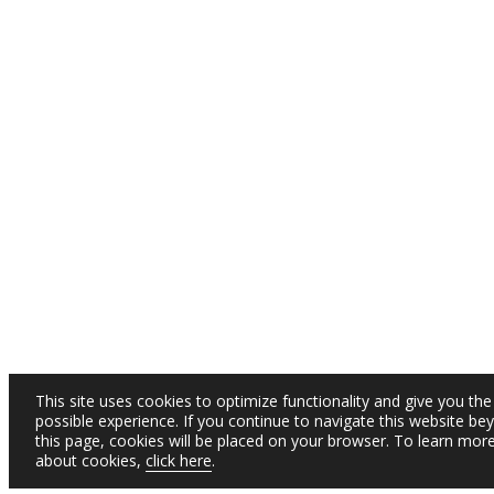
This site uses cookies to optimize functionality and give you the
possible experience. If you continue to navigate this website be
this page, cookies will be placed on your browser. To learn mor
about cookies,
click here
.