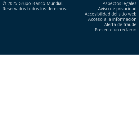
© 2025 Grupo Banco Mundial.
Aspectos legales
Reservados todos los derechos.
Aviso de privacidad
Accesibilidad del sitio web
Acceso a la información
Alerta de fraude
Presente un reclamo