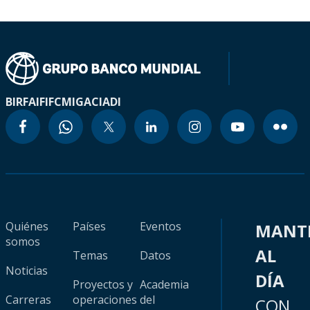
BIRF
AIF
IFC
MIGA
CIADI
Quiénes
Países
Eventos
MANT
somos
AL
Temas
Datos
Noticias
DÍA
Proyectos y
Academia
Carreras
operaciones
del
CON