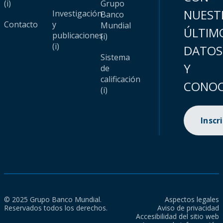
(i)
Grupo
NUEST
Investigación
Banco
Contacto
y
Mundial
ÚLTIM
publicaciones
(i)
(i)
DATOS
Sistema
Y
de
calificación
CONOC
(i)
Inscr
© 2025 Grupo Banco Mundial.
Aspectos legales
Reservados todos los derechos.
Aviso de privacidad
Accesibilidad del sitio web