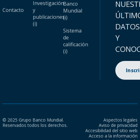
NUEST
Investigación
Banco
Contacto
y
Mundial
ÚLTIM
publicaciones
(i)
(i)
DATOS
Sistema
Y
de
calificación
CONOC
(i)
Inscr
© 2025 Grupo Banco Mundial.
Aspectos legales
Reservados todos los derechos.
Aviso de privacidad
Accesibilidad del sitio web
Acceso a la información