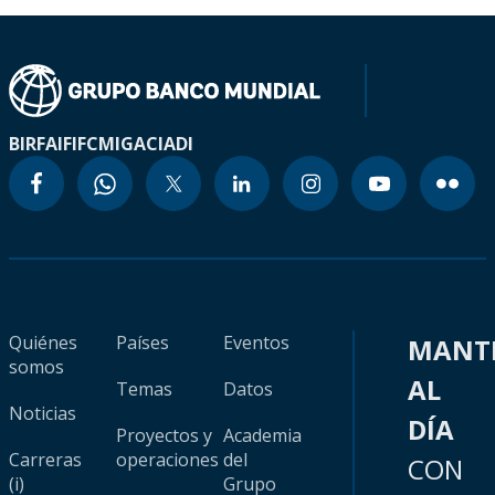
BIRF
AIF
IFC
MIGA
CIADI
Quiénes
Países
Eventos
MANT
somos
AL
Temas
Datos
Noticias
DÍA
Proyectos y
Academia
Carreras
operaciones
del
CON
(i)
Grupo