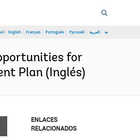
ñol
English
Français
Português
Русский
العربية
ortunities for
nt Plan (Inglés)
ENLACES
RELACIONADOS