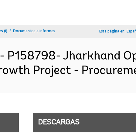
s (i)
Documentos e informes
Esta página en:
Espa
- P158798- Jharkhand Opp
owth Project - Procureme
DESCARGAS