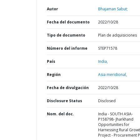
Autor
Bhajaman Sabut;
Fecha del documento
2022/10/28
Tipo de documento
Plan de adquisiciones
Número del informe
STEP71578
País
India,
Región
Asia meridional,
Fecha de divulgación
2022/10/28
Disclosure Status
Disclosed
Nom. del doc.
India - SOUTH ASIA-
P158798- Jharkhand
Opportunities for
Harnessing Rural Grow
Project - Procurement P