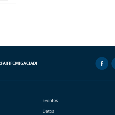
RF
AIF
IFC
MIGA
CIADI
Eventos
Datos